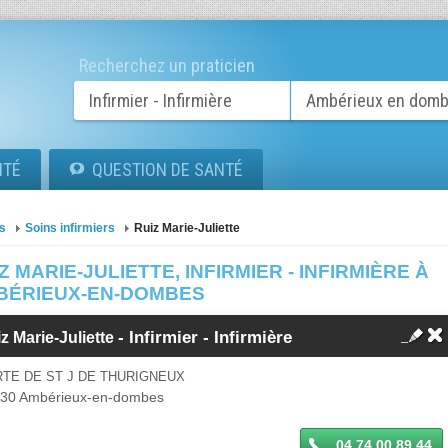
Recherchez un praticien
ITÉ
QUESTION DE SANTÉ
s
Soins infirmiers
Ruiz Marie-Juliette
Z MARIE-JULIETTE, INFIRMIER - INFIRMIÈRE À
BÉRIEUX-EN-DOMBES
-
Infirmier - Infirmière
z Marie-Juliette
RTE DE ST J DE THURIGNEUX
330
Ambérieux-en-dombes
04 74 00 89 44