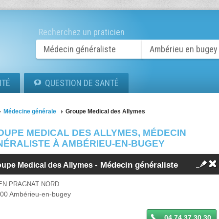
Recherchez un praticien
ITÉ
QUESTION DE SANTÉ
Médecine générale
Groupe Medical des Allymes
OUPE MEDICAL DES ALLYMES, MÉDECIN
NÉRALISTE À AMBÉRIEU-EN-BUGEY
-
Médecin généraliste
oupe Medical des Allymes
 EN PRAGNAT NORD
500
Ambérieu-en-bugey
04 74 37 30 30