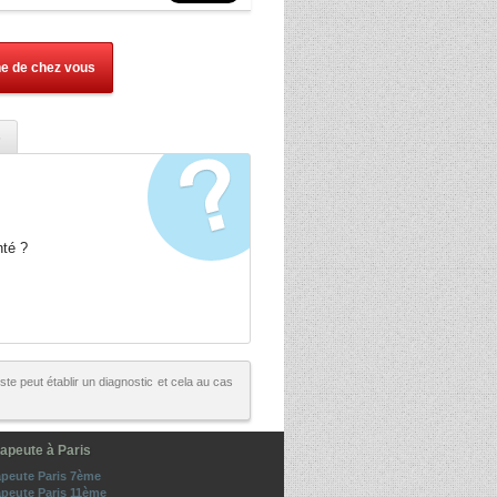
he de chez vous
s
nté ?
te peut établir un diagnostic et cela au cas
apeute à Paris
peute Paris 7ème
peute Paris 11ème