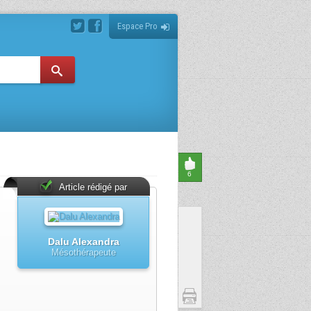
Espace Pro
6
Article rédigé par
Dalu Alexandra
Mésothérapeute