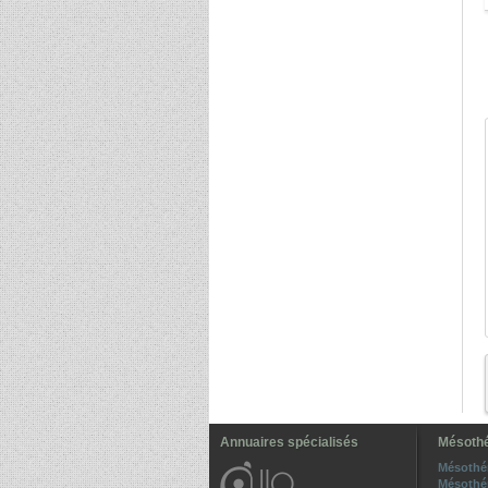
Annuaires spécialisés
Mésothé
Mésothé
Mésothé