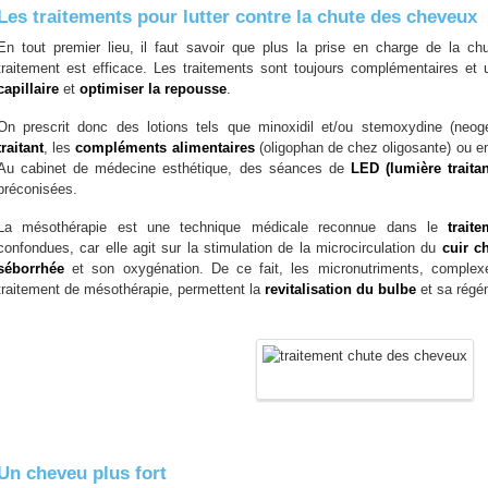
Les traitements pour lutter contre la chute des cheveux
En tout premier lieu, il faut savoir que plus la prise en charge de la c
traitement est efficace. Les traitements sont toujours complémentaires et 
capillaire
et
optimiser la repousse
.
On prescrit donc des lotions tels que minoxidil et/ou stemoxydine (neo
traitant
, les
compléments alimentaires
(oligophan de chez oligosante) ou 
Au cabinet de médecine esthétique, des séances de
LED (lumière traitan
préconisées.
La mésothérapie est une technique médicale reconnue dans le
trait
confondues, car elle agit sur la stimulation de la microcirculation du
cuir c
séborrhée
et son oxygénation. De ce fait, les micronutriments, complexe
traitement de mésothérapie, permettent la
revitalisation du bulbe
et sa régé
Un cheveu plus fort