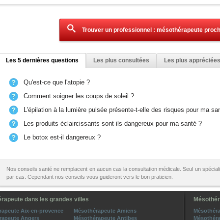
Trouver un professionnel : mésothérapeute proc
Les 5 dernières questions
Les plus consultées
Les plus appréciée
Qu'est-ce que l'atopie ?
Comment soigner les coups de soleil ?
L'épilation à la lumière pulsée présente-t-elle des risques pour ma sa
Les produits éclaircissants sont-ils dangereux pour ma santé ?
Le botox est-il dangereux ?
Nos conseils santé ne remplacent en aucun cas la consultation médicale. Seul un spécialis
par cas. Cependant nos conseils vous guideront vers le bon praticien.
rapeute dans les grandes villes
Mésothér
rapeute Aix-en-provence
Mésothérapeute Amiens
Mésothéra
rapeute Angers
Mésothérapeute Antibes
Mésothéra