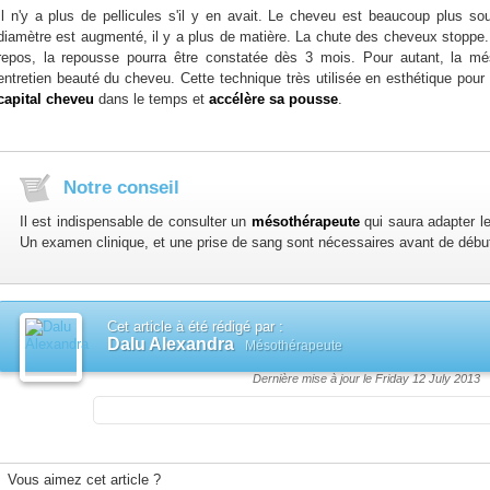
Il n'y a plus de pellicules s'il y en avait. Le cheveu est beaucoup plus so
diamètre est augmenté, il y a plus de matière. La chute des cheveux stoppe. A
repos, la repousse pourra être constatée dès 3 mois. Pour autant, la mé
entretien beauté du cheveu. Cette technique très utilisée en esthétique pou
capital cheveu
dans le temps et
accélère sa pousse
.
Notre conseil
Il est indispensable de consulter un
mésothérapeute
qui saura adapter le
Un examen clinique, et une prise de sang sont nécessaires avant de débu
Cet article à été rédigé par :
Dalu Alexandra
Mésothérapeute
Dernière mise à jour le Friday 12 July 2013
Vous aimez cet article ?