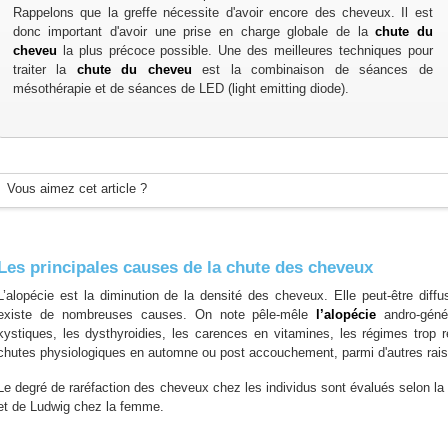
Rappelons que la greffe nécessite d'avoir encore des cheveux. Il est
donc important d'avoir une prise en charge globale de la
chute du
cheveu
la plus précoce possible. Une des meilleures techniques pour
traiter la
chute du cheveu
est la combinaison de séances de
mésothérapie et de séances de LED (light emitting diode).
Vous aimez cet article ?
Les principales causes de la chute des cheveux
L’alopécie est la diminution de la densité des cheveux. Elle peut-être diffu
existe de nombreuses causes. On note pêle-mêle
l’alopécie
andro-géné
kystiques, les dysthyroidies, les carences en vitamines, les régimes trop re
chutes physiologiques en automne ou post accouchement, parmi d'autres rai
Le degré de raréfaction des cheveux chez les individus sont évalués selon la
et de Ludwig chez la femme.