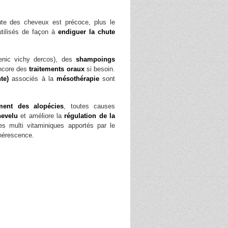
hute des cheveux est précoce, plus le
utilisés de façon à
endiguer la chute
genic vichy dercos), des
shampoings
encore des
traitements oraux
si besoin.
te)
associés à la
mésothérapie
sont
ement des alopécies
, toutes causes
hevelu
et améliore la
régulation de la
s multi vitaminiques apportés par le
nérescence.