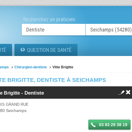
Recherchez un praticien
ITÉ
QUESTION DE SANTÉ
hamps
Chirurgien-dentiste
Vitte Brigitte
TE BRIGITTE, DENTISTE À SEICHAMPS
- Dentiste
te Brigitte
BIS GRAND RUE
280
Seichamps
03 83 29 38 19