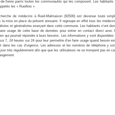
-de-Seine parmi toutes les communautés qui les composent. Les habitants
ppelés les « Rueillois ».
cherche de médecins à Rueil-Malmaison (92500) est devenue toute simpl
s la mise en place du présent annuaire. Il regroupe en effet tous les médeci
alistes et généralistes exerçant dans cette commune. Les habitants n’ont do
faire usage de cette base de données pour entrer en contact direct avec 
ien qui pourrait répondre à leurs besoins. Les informations y sont disponibles
 sur 7, 24 heures sur 24 pour leur permettre d’en faire usage quand besoin es
ut dans les cas d’urgence. Les adresses et les numéros de téléphone y so
jour très régulièrement afin que que les utilisateurs ne se trompent pas en c
angement.