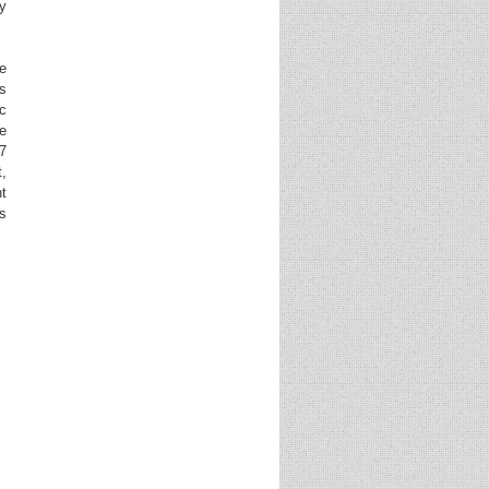
 y
e
ns
nc
le
 7
t,
nt
as