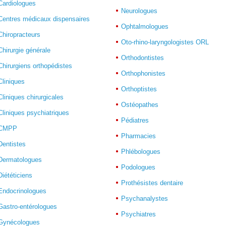
Cardiologues
Neurologues
Centres médicaux dispensaires
Ophtalmologues
Chiropracteurs
Oto-rhino-laryngologistes ORL
Chirurgie générale
Orthodontistes
Chirurgiens orthopédistes
Orthophonistes
Cliniques
Orthoptistes
Cliniques chirurgicales
Ostéopathes
Cliniques psychiatriques
Pédiatres
CMPP
Pharmacies
Dentistes
Phlébologues
Dermatologues
Podologues
Diététiciens
Prothésistes dentaire
Endocrinologues
Psychanalystes
Gastro-entérologues
Psychiatres
Gynécologues