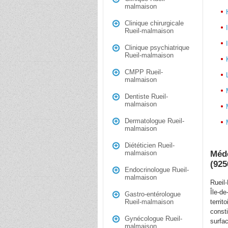
malmaison
Clinique chirurgicale
Rueil-malmaison
Clinique psychiatrique
Rueil-malmaison
CMPP Rueil-
malmaison
Dentiste Rueil-
malmaison
Dermatologue Rueil-
malmaison
Diététicien Rueil-
Méde
malmaison
(925
Endocrinologue Rueil-
malmaison
Rueil
Île-d
Gastro-entérologue
terri
Rueil-malmaison
const
Gynécologue Rueil-
surfa
malmaison