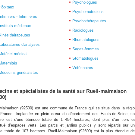
Psychologues
Hôpitaux
Psychomotriciens
Infirmiers - Infirmières
Psychothérapeutes
Instituts médicaux
Radiologues
Kinésithérapeutes
Rhumatologues
Laboratoires d'analyses
Sages-femmes
Matériel médical
Stomatologues
Maternités
Vétérinaires
Médecins généralistes
cins et spécialistes de la santé sur Rueil-malmaison
00)
-Malmaison (92500) est une commune de France qui se situe dans la régio
e-France. Implantée en plein cœur du département des Hauts-de-Seine, so
toire est d'une étendue totale de 1 454 hectares, dont plus d'un tiers e
itué d’espaces verts. Les parcs et jardins publics y sont répartis sur u
ce totale de 107 hectares. Rueil-Malmaison (92500) est la plus étendue d