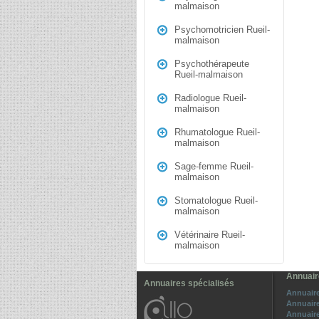
malmaison
Psychomotricien Rueil-
malmaison
Psychothérapeute
Rueil-malmaison
Radiologue Rueil-
malmaison
Rhumatologue Rueil-
malmaison
Sage-femme Rueil-
malmaison
Stomatologue Rueil-
malmaison
Vétérinaire Rueil-
malmaison
Annuair
Annuaires spécialisés
Annuair
Annuaire
Annuaire