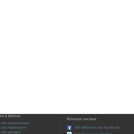
es à thèmes
Réseaux sociaux
e des commerçants
 des réparateurs
Allo-Médecins sur Facebook
 des garages