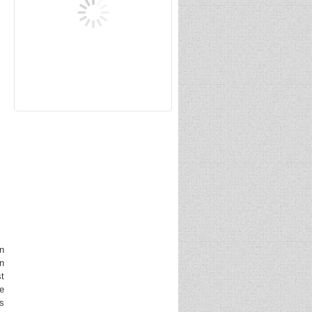
n
n
st
ne
es