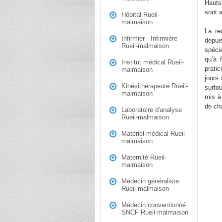
Hauts
sont a
Hôpital Rueil-
malmaison
La re
Infirmier - Infirmière
depui
Rueil-malmaison
spéci
qu’à 
Institut médical Rueil-
pratic
malmaison
jours
Kinésithérapeute Rueil-
surto
malmaison
mis à 
de ch
Laboratoire d'analyse
Rueil-malmaison
Matériel médical Rueil-
malmaison
Maternité Rueil-
malmaison
Médecin généraliste
Rueil-malmaison
Médecin conventionné
SNCF Rueil-malmaison