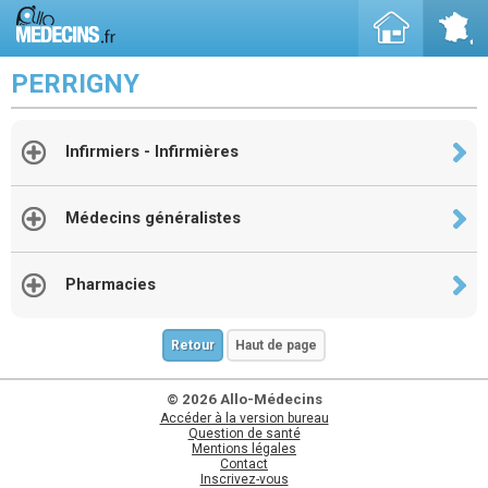
PERRIGNY
Infirmiers - Infirmières
Médecins généralistes
Pharmacies
Retour
Haut de page
© 2026 Allo-Médecins
Accéder à la version bureau
Question de santé
Mentions légales
Contact
Inscrivez-vous