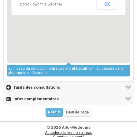
OK
Do you own this website?
au niveau du rond-point entre Leclerc et Décathlon , au dessus de la
pharmacie de Sormuiou
Tarifs des consultations
Infos complémentaires
Retour
Haut de page
© 2026 Allo-Médecins
Accéder à la version bureau
Question de santé