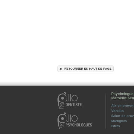
RETOURNER EN HAUT DE PAGE
Lo
Psychologues
Marseille 6e
Aix-en-proven
Vitrolles
Salon-de-pro
Martigues
Istres