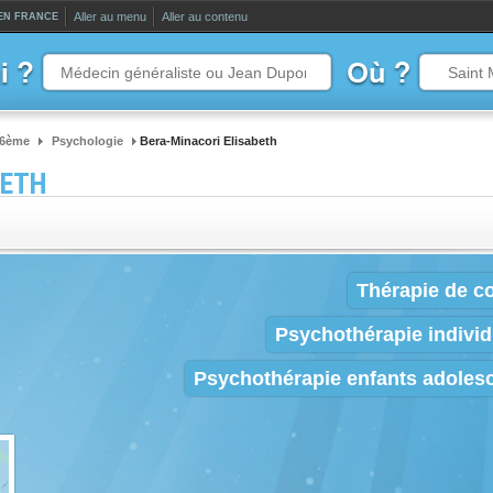
Aller au menu
Aller au contenu
 EN FRANCE
 6ème
Psychologie
Bera-Minacori Elisabeth
BETH
Thérapie de c
Psychothérapie individ
Psychothérapie enfants adoles