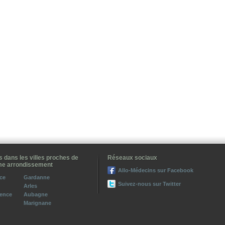
calisation
Impossible de charger Google Maps
correctement sur cette page.
 dans les villes proches de
Réseaux sociaux
me arrondissement
Allo-Médecins sur Facebook
Ce site Web vous appartient ?
ce
Gardanne
Suivez-nous sur Twitter
Arles
vence
Aubagne
Marignane