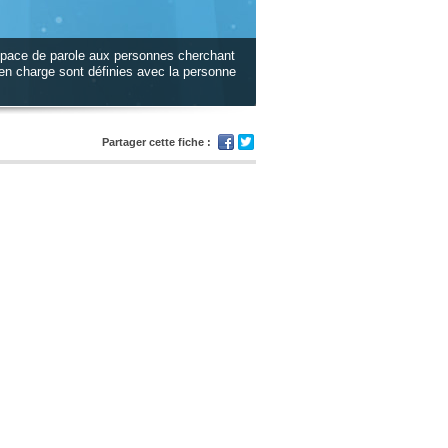
 espace de parole aux personnes cherchant
 en charge sont définies avec la personne
Partager cette fiche :