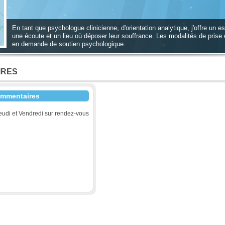
En tant que psychologue clinicienne, d'orientation analytique, j'offre un
une écoute et un lieu où déposer leur souffrance. Les modalités de prise
en demande de soutien psychologique.
IRES
mmentaires
eudi et Vendredi sur rendez-vous