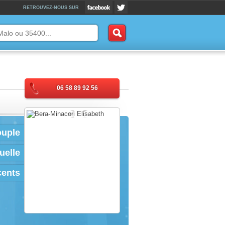
RETROUVEZ-NOUS SUR
06 58 89 92 56
ouple
uelle
cents