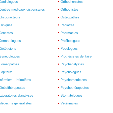
Cardiologues
Orthophonistes
Centres médicaux dispensaires
Orthoptistes
Chiropracteurs
Ostéopathes
Cliniques
Pédiatres
Dentistes
Pharmacies
Dermatologues
Phlébologues
Diététiciens
Podologues
Gynécologues
Prothésistes dentaire
Homéopathes
Psychanalystes
Hôpitaux
Psychologues
Infirmiers - Infirmières
Psychomotriciens
Kinésithérapeutes
Psychothérapeutes
Laboratoires d'analyses
Stomatologues
Médecins généralistes
Vétérinaires