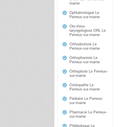
marne
Ophtalmologue Le
Perreux-sur-marne
Oto-rhino-
laryngologiste ORL Le
Perreux-sur-marne
Orthodontiste Le
Perreux-sur-marne
Orthophoniste Le
Perreux-sur-marne
Orthoptiste Le Perreux-
sur-marne
Ostéopathe Le
Perreux-sur-marne
Pédiatre Le Perreux-
sur-marne
Pharmacie Le Perreux-
sur-marne
Phlébologue Le