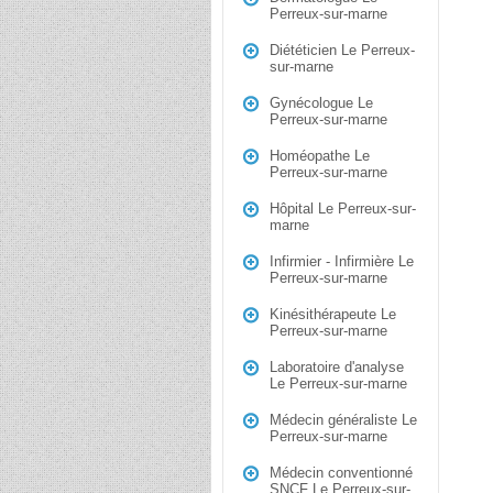
Perreux-sur-marne
Diététicien Le Perreux-
sur-marne
Gynécologue Le
Perreux-sur-marne
Homéopathe Le
Perreux-sur-marne
Hôpital Le Perreux-sur-
marne
Infirmier - Infirmière Le
Perreux-sur-marne
Kinésithérapeute Le
Perreux-sur-marne
Laboratoire d'analyse
Le Perreux-sur-marne
Médecin généraliste Le
Perreux-sur-marne
Médecin conventionné
SNCF Le Perreux-sur-