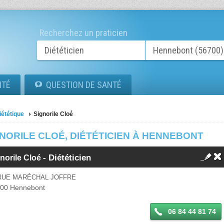
Recherchez un praticien
ITÉ
QUESTION DE SANTÉ
iététique
Signorile Cloé
NORILE CLOÉ, DIÉTÉTICIEN À HENNEBONT
-
Diététicien
norile Cloé
 RUE MARÉCHAL JOFFRE
700
Hennebont
06 84 44 81 74