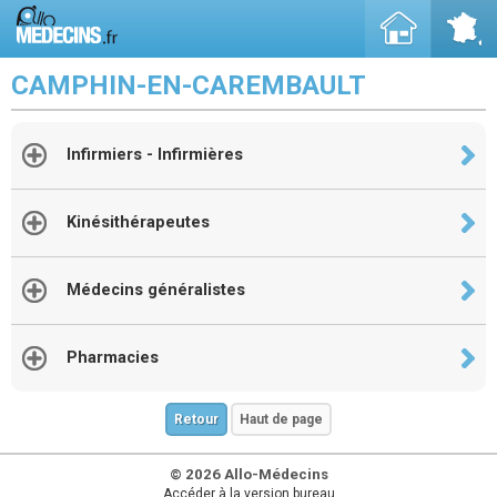
CAMPHIN-EN-CAREMBAULT
Infirmiers - Infirmières
Kinésithérapeutes
Médecins généralistes
Pharmacies
Retour
Haut de page
© 2026 Allo-Médecins
Accéder à la version bureau