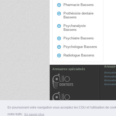
Pharmacie Bassens
Prothésiste dentaire
Bassens
Psychanalyste
Bassens
Psychiatre Bassens
Psychologue Bassens
Radiologue Bassens
Annuair
Annuaires spécialisés
Annuair
Annuaire
Annuaire
Annuaire
En poursuivant votre navigation vous acceptez les CGU et l'utilisation de cook
notre trafic.
En savoir plus
© 2026 ALLO-MÉDECINS |
PRÉSENTATION
|
NUMÉ