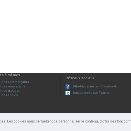
es à thèmes
Réseaux sociaux
e des commerçants
 des réparateurs
Allo-Médecins sur Facebook
 des garages
Suivez-nous sur Twitter
 des écoles
ies. Les cookies nous permettent de personnaliser le contenu, d'offrir des fonction
ROS D'URGENCE
|
DÉPARTEMENTS
|
PRESSE
|
SITES PARTENAIRES
|
LIENS PARTENAIRE