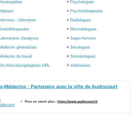
Homéopathes
Psychologues
Hôpitaux
Psychothérapeutes
Infirmiers - Infirmières
Radiologues
Kinésithérapeutes
Rhumatologues
Laboratoires d'analyses
Sages-femmes
Médecins généralistes
Sexologues
Médecins du travail
Stomatologues
Oto-rhino-laryngologistes ORL
Vétérinaires
lo-Médecins : Partenaire avec la ville de Audincourt
Pour en savoir plus :
https://www.audincourt.fr